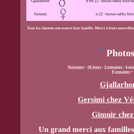
Gjallarhorn
n 09 22 - brown tabby blotch
Gersimi
n 22 - brown tabby blo
Tous les chatons ont trouvé leur famille. Merci à leurs nouvelles
Photos
Naissance
-
10 jours
-
3 semaines
-
4 se
8 semaines
~
Gjallarho
Gersimi chez Vé
Gimnir chez
Un grand merci aux familles 