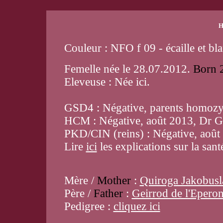
H
Couleur : NFO f 09 - écaille et bl
Femelle née le 28.07.2012.
Born 
Eleveuse : Née ici.
GSD4 : Négative, parents homozy
HCM : Négative, août 2013, Dr G
PKD/CIN (reins) : Négative, aoû
Lire
ici
les explications sur la sant
Mère /
Mother
:
Quiroga Jakobus
Père /
Father
:
Geirrod de l'Epero
Pedigree :
cliquez ici