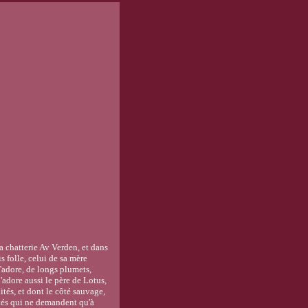
la chatterie Av Verden, et dans
s folle, celui de sa mère
'adore, de longs plumets,
'adore aussi le père de Lotus,
ités, et dont le côté sauvage,
ités qui ne demandent qu'à