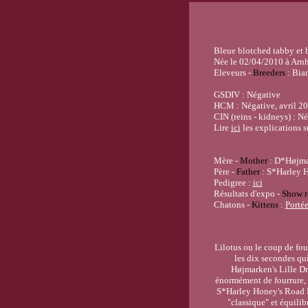
Bleue blotched tabby et 
Née le 02/04/2010 à Arn
Eleveurs -
Breeders
: Bia
GSDIV : Négative
HCM : Négative, avril 20
CIN (reins - kidneys) : N
Lire
ici
les explications s
Mère -
Mother
: D*Højma
Père -
Father
: S*Harley 
Pedigree :
ici
Résultats d'expo -
Show r
Chatons -
Kittens
:
Porté
Lilotus ou le coup de foud
les dix secondes qui
Højmarken's Lille Dr
énormément de fourrure, e
S*Harley Honey's Road Kin
"classique" et équilib