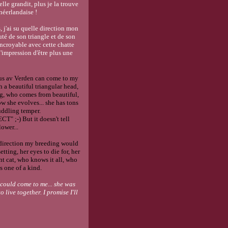
elle grandit, plus je la trouve
 néerlandaise !
s, j'ai su quelle direction mon
uté de son triangle et de son
incroyable avec cette chatte
'impression d'être plus une
otus av Verden can come to my
h a beautiful triangular head,
ing, who comes from beautiful,
ow she evolves... she has tons
uddling temper.
T" ;-) But it doesn't tell
ower...
 direction my breeding would
tting, her eyes to die for, her
nt cat, who knows it all, who
s one of a kind.
 could come to me... she was
o live together. I promise I'll