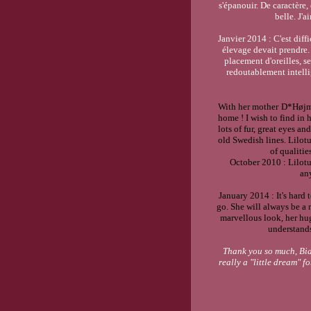
s'épanouir. De caractère, 
belle. J'a
Janvier 2014 : C'est diffi
élevage devait prendre. 
placement d'oreilles, se
redoutablement intelli
With her mother
D*Højma
home ! I wish to find in 
lots of fur, great eyes a
old Swedish lines. Lilotus
of qualitie
October 2010 : Lilotus
any
January 2014 : It's hard
go. She will always be a r
marvellous look, her hug
understands
Thank you so much, Bian
really a "little dream" fo