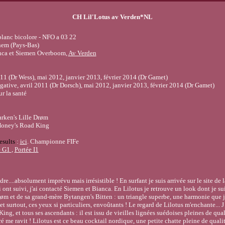
CH Lil'Lotus av Verden*NL
blanc bicolore - NFO a 03 22
hem (Pays-Bas)
nca et Siemen Overboom,
Av Verden
11 (Dr Wess), mai 2012, janvier 2013, février 2014 (Dr Gamet)
égative, avril 2011 (Dr Dorsch), mai 2012, janvier 2013, février 2014 (Dr Gamet)
ur la santé
rken's Lille Drøm
Honey's Road King
esults
:
ici
. Championne FIFe
e G1
,
Portée I1
re....absolument imprévu mais irrésistible ! En surfant je suis arrivée sur le site de 
 ont suivi, j'ai contacté Siemen et Bianca. En Lilotus je retrouve un look dont je sui
øm et de sa grand-mère Bytangen's Bitten : un triangle superbe, une harmonie que j
t surtout, ces yeux si particuliers, envoûtants ! Le regard de Lilotus m'enchante... J 
g, et tous ses ascendants : il est issu de vieilles lignées suédoises pleines de qual
ré me ravit ! Lilotus est ce beau cocktail nordique, une petite chatte pleine de qual