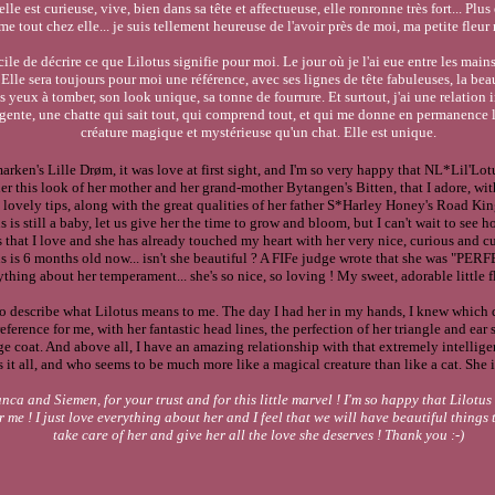
elle est curieuse, vive, bien dans sa tête et affectueuse, elle ronronne très fort... Plus 
ime tout chez elle... je suis tellement heureuse de l'avoir près de moi, ma petite fleur
cile de décrire ce que Lilotus signifie pour moi. Le jour où je l'ai eue entre les main
Elle sera toujours pour moi une référence, avec ses lignes de tête fabuleuses, la bea
s yeux à tomber, son look unique, sa tonne de fourrure. Et surtout, j'ai une relation 
gente, une chatte qui sait tout, qui comprend tout, et qui me donne en permanence l
créature magique et mystérieuse qu'un chat. Elle est unique.
rken's Lille Drøm
, it was love at first sight, and I'm so very happy that NL*Lil'L
her this look of her mother and her grand-mother Bytangen's Bitten, that I adore, wit
nd lovely tips, along with the great qualities of her father S*Harley Honey's Road K
 is still a baby, let us give her the time to grow and bloom, but I can't wait to see h
s that I love and she has already touched my heart with her very nice, curious and c
 is 6 months old now... isn't she beautiful ? A FIFe judge wrote that she was "PERFEC
thing about her temperament... she's so nice, so loving ! My sweet, adorable little fl
 to describe what Lilotus means to me. The day I had her in my hands, I knew which
eference for me, with her fantastic head lines, the perfection of her triangle and ear se
e coat. And above all, I have an amazing relationship with that extremely intellige
 it all, and who seems to be much more like a magical creature than like a cat. She i
ca and Siemen, for your trust and for this little marvel ! I'm so happy that Lilotus
r me ! I just love everything about her and I feel that we will have beautiful things t
take care of her and give her all the love she deserves ! Thank you :-)