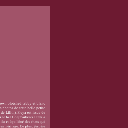
 brown blotched tabby et blanc
s photos de cette belle petite
 de Lilith
), Freya est issue de
er le bel Hoejmarken's Terek à
oilu et équilibré des chats qui
en héritage. De plus, j'espère