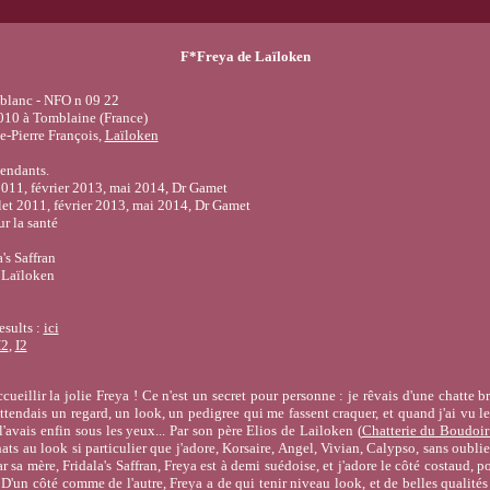
F*Freya de Laïloken
blanc - NFO n 09 22
010 à Tomblaine (France)
e-Pierre François,
Laïloken
endants.
2011, février 2013, mai 2014, Dr Gamet
let 2011, février 2013, mai 2014, Dr Gamet
ur la santé
's Saffran
e Laïloken
esults :
ici
2
,
I2
cueillir la jolie Freya ! Ce n'est un secret pour personne : je rêvais d'une chatte
attendais un regard, un look, un pedigree qui me fassent craquer, et quand j'ai vu le
l'avais enfin sous les yeux... Par son père Elios de Lailoken (
Chatterie du Boudoir
hats au look si particulier que j'adore, Korsaire, Angel, Vivian, Calypso, sans oubli
r sa mère, Fridala's Saffran, Freya est à demi suédoise, et j'adore le côté costaud, p
'un côté comme de l'autre, Freya a de qui tenir niveau look, et de belles qualités 