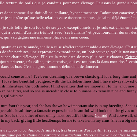
elle texture de poils que je voudrais pour mon élevage. Laissons la grandir pour
t donc comme il se doit câline, collante, hyper attachante. J'adore son caractère, sa
 et je suis sûre qu'une belle relation va se tisser entre nous : je l'aime déjà énorméme
 je suis folle de son look, de ses yeux exceptionnels, et je suis extrêmement atta
 qui a besoin d'un lien très fort avec "ses humains" et peut ronronner durant des 
ère, qui a su gagner une immense place dans mon coeur.
 quatre ans cette année, et elle a su se révéler indispensable à mon élevage. C'est 
s de tête parfaites, une expression extraordinaire, un look sauvage qu'elle transmet 
super chatte d'élevage. Elle est la mère d'un de mes plus beaux chatons,
Geirro
jours présente, très câline, très attentive, qui est toujours là dans mon dos à ve
e dans les bras. C'est un gros nounours débordant de douceur.
could come to me ! I've been dreaming of a brown classic girl for a long time and 
, I love her beautiful pedigree, with the Lailoken lines that I have always loved 
sh inheritage. On both sides, I find qualities that are important to me, and, most
 in her litter, and so she is incredibly close to humans, extremely nice and funny. 
ng girl with me.
 turn four this year, and she has shown how important she is in my breeding. She is a
mpeccable head lines, a fantastic expression, a beautiful wild look that she gives to
n. She is the mother of one of my most beautiful kittens,
Geirrod
. And above all, s
s in my back, giving little headbumps for me to take her in my arms. She is a big swe
erre, pour ta confiance. Je suis très, très heureuse d'accueillir Freya, et je sais que
gnifique petite chatte au caractère si attachant. Merci de m'avoir confiée la fill