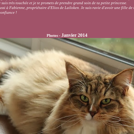
 suis très touchée et je te promets de prendre grand soin de ta petite princesse.
si à Fabienne, propriétaire d'Elios de Lailoken. Je suis ravie d'avoir une fille d
confiance !
Janvier 2014
Photos -