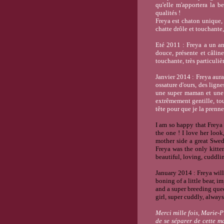
qu'elle m'apportera la b
qualités !
Freya est chaton unique, e
chatte drôle et touchante,
Eté 2011 : Freya a un an,
douce, présente et câline
touchante, très particuli
Janvier 2014 : Freya aura
ossature d'ours, des ligne
une super maman et une 
extrêmement gentille, tou
tête pour que je la prenn
I am so happy that Freya 
the one ! I love her look
mother side a great Swedi
Freya was the only kitten
beautiful, loving, cuddli
January 2014 : Freya will
boning of a little bear, i
and a super breeding quee
girl, super cuddly, alway
Merci mille fois, Marie-Pi
de se séparer de cette ma