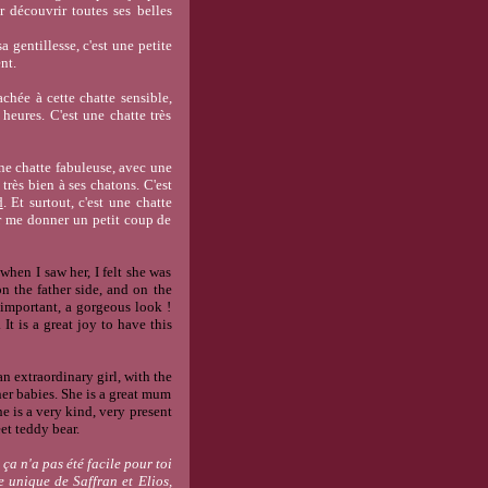
 découvrir toutes ses belles
 gentillesse, c'est une petite
nt.
chée à cette chatte sensible,
heures. C'est une chatte très
une chatte fabuleuse, avec une
très bien à ses chatons. C'est
d
. Et surtout, c'est une chatte
nir me donner un petit coup de
when I saw her, I felt she was
on the father side, and on the
 important, a gorgeous look !
It is a great joy to have this
n extraordinary girl, with the
 her babies. She is a great mum
he is a very kind, very present
et teddy bear.
 ça n'a pas été facile pour toi
e unique de Saffran et Elios,